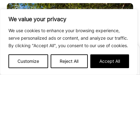
We value your privacy
We use cookies to enhance your browsing experience,
serve personalized ads or content, and analyze our traffic.
By clicking "Accept All", you consent to our use of cookies.
RÉSERVER
Customize
Reject All
Accept All
Afficher plus de détails
Ouvert du
17 avril
au
20 septembre 2026
60 emplacements
799 Rue de la Morgerie
38850 Villages du Lac de Paladru
Voir sur la carte
campinglecalatrin@onlycamp.fr